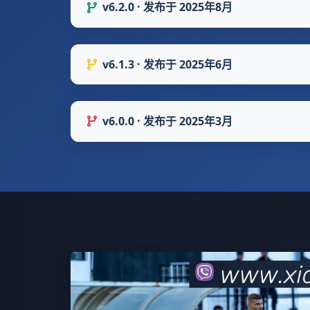
v6.2.0 · 发布于 2025年8月
v6.1.3 · 发布于 2025年6月
v6.0.0 · 发布于 2025年3月