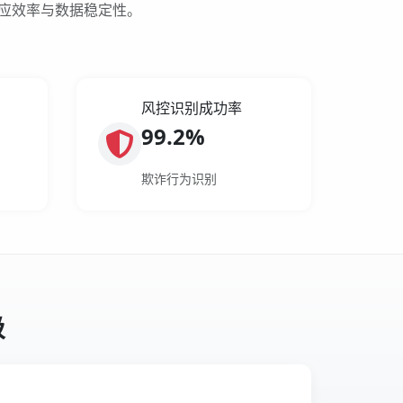
响应效率与数据稳定性。
风控识别成功率
99.2%
欺诈行为识别
级