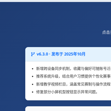
点击
v6.3.0 · 发布于 2025年10月
新增跨设备同步机制，收藏与偏好可随账号迁
推荐系统升级，结合用户习惯提供个性化赛事
新增教学视频栏目，涵盖常见赛制与操作流程，适合
修复部分小屏机型按钮显示异常问题。