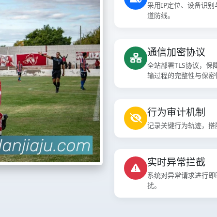
采用IP定位、设备识别
道防线。
通信加密协议
全站部署TLS协议，保障数
输过程的完整性与保密
行为审计机制
记录关键行为轨迹，搭
实时异常拦截
系统对异常请求进行即
扰。