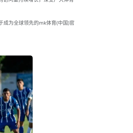
成为全球领先的mk体育(中国)官