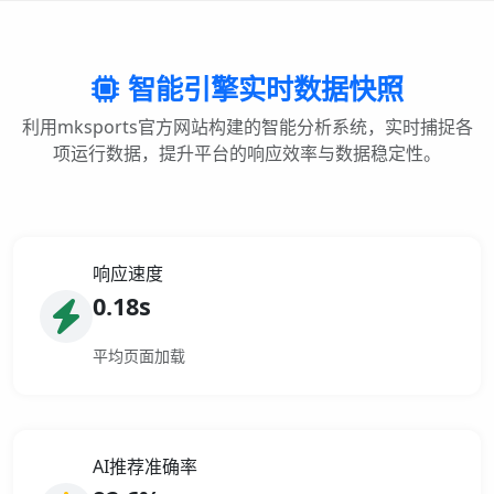
智能引擎实时数据快照
利用mksports官方网站构建的智能分析系统，实时捕捉各
项运行数据，提升平台的响应效率与数据稳定性。
响应速度
0.18s
平均页面加载
AI推荐准确率