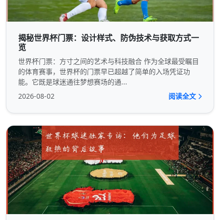
揭秘世界杯门票：设计样式、防伪技术与获取方式一
览
世界杯门票：方寸之间的艺术与科技融合 作为全球最受瞩目
的体育赛事，世界杯的门票早已超越了简单的入场凭证功
能。它既是球迷通往梦想赛场的通...
2026-08-02
阅读全文