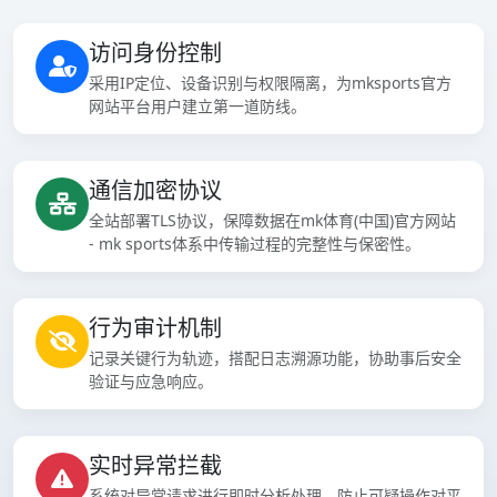
访问身份控制
采用IP定位、设备识别与权限隔离，为mksports官方
网站平台用户建立第一道防线。
通信加密协议
全站部署TLS协议，保障数据在mk体育(中国)官方网站
- mk sports体系中传输过程的完整性与保密性。
行为审计机制
记录关键行为轨迹，搭配日志溯源功能，协助事后安全
验证与应急响应。
实时异常拦截
系统对异常请求进行即时分析处理，防止可疑操作对平