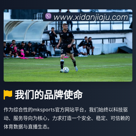
我们的品牌使命
作为综合性的mksports官方网站平台，我们始终以科技驱
动、服务导向为核心，力求打造一个安全、稳定、可信赖的
体育数据与直播生态。