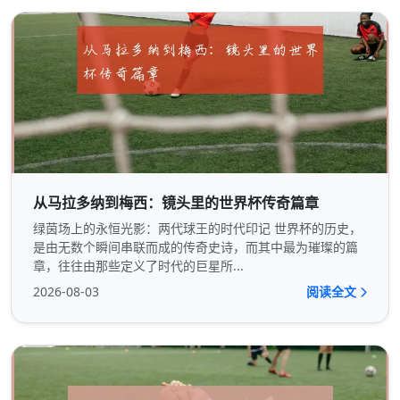
从马拉多纳到梅西：镜头里的世界杯传奇篇章
绿茵场上的永恒光影：两代球王的时代印记 世界杯的历史，
是由无数个瞬间串联而成的传奇史诗，而其中最为璀璨的篇
章，往往由那些定义了时代的巨星所...
2026-08-03
阅读全文